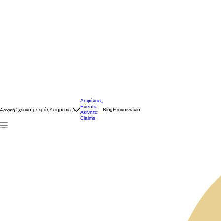
Ασφάλειες
Events
Σχετικά με εμάς
Υπηρεσίες
Blog
Επικοινωνία
Αρχική
Ακίνητα
Claims