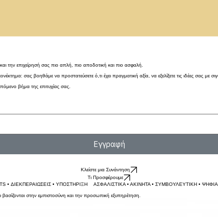
 και την επιχείρησή σας πιο απλή, πιο αποδοτική και πιο ασφαλή.
νέκτημα: σας βοηθάμε να προστατεύσετε ό,τι έχει πραγματική αξία, να εξελίξετε τις ιδέες σας με σι
επόμενο βήμα της επιτυχίας σας.
Εγγραφή
Κλείστε μια Συνάντηση
Τι Προσφέρουμε
TS • ΔΙΕΚΠΕΡΑΙΩΣΕΙΣ • ΥΠΟΣΤΗΡΙΞΗ