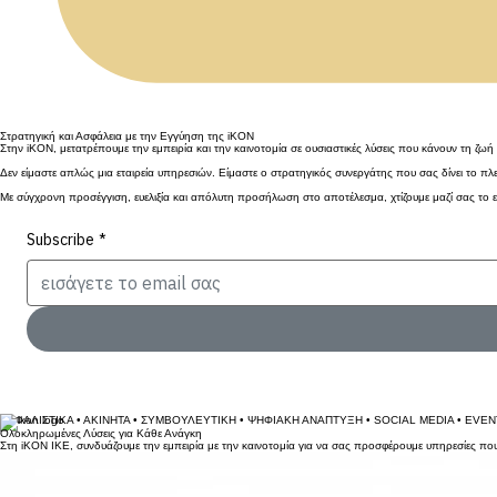
Στρατηγική και Ασφάλεια με την Εγγύηση της iKON
Στην iKON, μετατρέπουμε την εμπειρία και την καινοτομία σε ουσιαστικές λύσεις που κάνουν τη ζωή
Δεν είμαστε απλώς μια εταιρεία υπηρεσιών. Είμαστε ο στρατηγικός συνεργάτης που σας δίνει το πλεο
Με σύγχρονη προσέγγιση, ευελιξία και απόλυτη προσήλωση στο αποτέλεσμα, χτίζουμε μαζί σας το 
Subscribe
*
ΑΣΦΑΛΙΣΤΙΚΑ • ΑΚΙΝΗΤΑ • ΣΥΜΒΟΥΛΕΥΤΙΚΗ • ΨΗΦΙΑΚΗ ΑΝΑΠΤΥΞΗ • SOCIAL MEDIA • EVEN