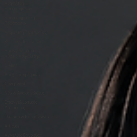
Social Media
Health Insurance
Ασφάλιση
Επιχειρήσεων
Επιχειρηματική
Προστασία
Ασφάλιση Περιουσίας
Business Insurance
Επαγγελματικές
Λύσεις Ασφάλισης
Claims
Διαχείριση Ζημιών
Συνεργασίες
Νέα & Ανακοινώσεις
Επαγγελματικές
Υπηρεσίες