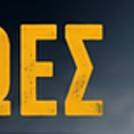
διαμεσολαβητής είναι κάτι ανάμεσα σε προσωπικό βοηθό, ψυχολόγ
λογιστή, δικηγόρο, γιατρό, ΚΤΕΟ, εφαρμογή υπενθύμισης και… ένα
άτομο που «θα τα κανονίσει όλα». Κάπου εκεί ξεκινά και η θρυλική
ατάκα: Η οποία συνήθως λέγεται από άνθρωπο που έχει ήδη ξεχάσ
✔️ 3 δόσεις ✔️ 2 τηλέφωνα ✔️ 1 λήξη συμβολαίου…και όταν τρακάρει
θέλει σε μία μέρα να έχει «κλείσει» ο φάκελος ζημιάς. Ας
ξεκαθαρίσουμε κάτι με αγάπη ❤️ πάντ