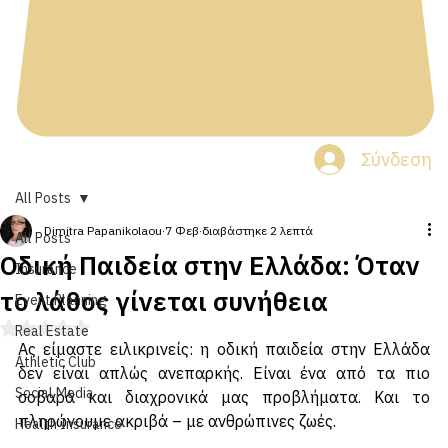
Σύνδεση
All Posts
Dimitra Papanikolaou
7 Φεβ
διαβάστηκε 2 λεπτά
All Posts
Οδική Παιδεία στην Ελλάδα: Όταν
Insurance
το λάθος γίνεται συνήθεια
Event Planning
Βαθμολογήθηκε με NaN από 5 αστέρια.
Real Estate
Ας είμαστε ειλικρινείς: η οδική παιδεία στην Ελλάδα 
Athletic Club
δεν είναι απλώς ανεπαρκής. Είναι ένα από τα πιο 
Social Media
σοβαρά και διαχρονικά μας προβλήματα. Και το 
πληρώνουμε ακριβά – με ανθρώπινες ζωές.
Health Insurance