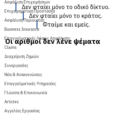
Ασφάλιση Επιχειρήσεων
Δεν φταίει μόνο το οδικό δίκτυο. 
Επιχειρηματική Προστασία
Δεν φταίει μόνο το κράτος. 
Ασφάλιση Περιουσίας
Φταίμε και εμείς.
Business Insurance
Επαγγελματικές Λύσεις Ασφάλισης
Οι αριθμοί δεν λένε ψέματα
Claims
Διαχείριση Ζημιών
Συνεργασίες
Νέα & Ανακοινώσεις
Επαγγελματικές Υπηρεσίες
Γλώσσα & Επικοινωνία
Articles
Αγγελίες Εργασίας