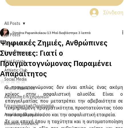
Σύνδεση
All Posts
Dimitra Papanikolaou
13 Μαΐ
διαβάστηκε 3 λεπτά
All Posts
Ψηφιακές Ζημιές, Ανθρώπινες
Insurance
Συνέπειες: Γιατί ο
Event Planning
Πραγματογνώμονας Παραμένει
Real Estate
Athletic Club
Απαραίτητος
Social Media
Βαθμολογήθηκε με NaN από 5 αστέρια.
Ο πραγματογνώμονας δεν είναι απλώς ένας ακόμη 
Health Insurance
κρίκος στην ασφαλιστική αλυσίδα. Είναι ο 
Ασφάλιση Επιχειρήσεων
επαγγελματίας που μετατρέπει την αβεβαιότητα σε 
Επιχειρηματική Προστασία
τεκμηριωμένη πραγματικότητα, προστατεύοντας τόσο 
τον ασφαλισμένο όσο και την ασφαλιστική εταιρεία. 
Ασφάλιση Περιουσίας
Σε μια εποχή όπου η ταχύτητα και η αυτοματοποίηση 