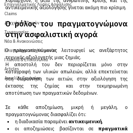
Business Insurance
κυριαρχούν, η αξία της ανθρώπινης κρίσης και της 
Επαγγελματικές Λύσεις Ασφάλισης
αντικειμενικής αξιολόγησης γίνεται ακόμη πιο κρίσιμη.
Claims
Ο ρόλος του πραγματογνώμονα 
Διαχείριση Ζημιών
στην ασφαλιστική αγορά
Συνεργασίες
Νέα & Ανακοινώσεις
Ο πραγματογνώμονας λειτουργεί ως ανεξάρτητος 
Επαγγελματικές Υπηρεσίες
τεχνικός αξιολογητής μιας ζημιάς. 
Γλώσσα & Επικοινωνία
Η αποστολή του δεν περιορίζεται μόνο στην 
Articles
καταγραφή των υλικών απωλειών, αλλά επεκτείνεται 
Αγγελίες Εργασίας
στη διερεύνηση των αιτιών, στην αξιολόγηση της 
έκτασης της ζημίας και στην τεκμηριωμένη 
αποτύπωση των πραγματικών δεδομένων.
Σε κάθε αποζημίωση, μικρή ή μεγάλη, ο 
πραγματογνώμονας διασφαλίζει ότι:
η διαδικασία παραμένει 
αντικειμενική
,