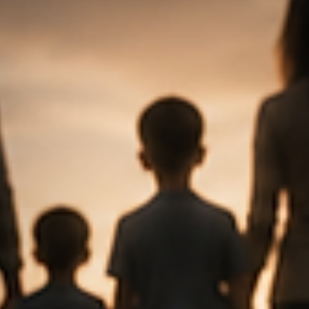
μεγάλη αναστάτωση. Το σημαντικότερο είναι να παραμείνετε
ψύχραιμοι και να ακολουθήσετε τα σωστά βήματα. Οι πρώτες
ενέργειες επηρεάζουν τόσο την ασφάλειά σας όσο και την ομαλή
διαχείριση της ζημιάς. 1 Προέχει η ασφάλεια Εάν υπάρχει κίνδυνος
για ανθρώπινες ζωές, απομακρυνθείτε από το