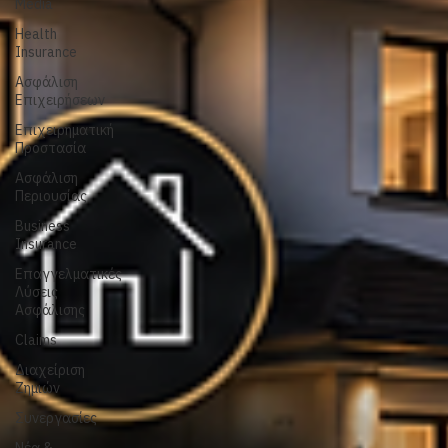
Athletic
Club
Social
Media
Health
Insurance
Ασφάλιση
Επιχειρήσεων
Επιχειρηματική
Προστασία
Ασφάλιση
Περιουσίας
Business
Insurance
Επαγγελματικές
Λύσεις
Ασφάλισης
Claims
Διαχείριση