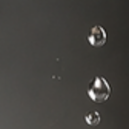
κάθε ασφαλιστική υπόθεση
Στη σύγχρονη ασφαλιστική πραγματικότητα, η ορθή εκτίμηση μιας
ζημιάς αποτελεί τον θεμέλιο λίθο για τη δίκαιη αποζημίωση του
ασφαλισμένου και την αποτελεσματική διαχείριση κάθε ασφαλιστι
απαίτησης. Είτε πρόκειται για ζημιές σε φορτία και εμπορεύματα,
είτε για βιομηχανικές εγκαταστάσεις, κατοικίες, επαγγελματικούς
χώρους, μηχανήματα ή οποιοδήποτε άλλο ασφαλισμένο περιουσια
στοιχείο, η ανεξάρτητη πραγματογνωμοσύνη μπορεί να αποδειχθε
καθοριστική. Πολλές φορές, οι ασφαλισμέ