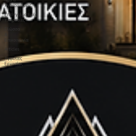
Ζημιών
Συνεργασίες
Νέα &
Ανακοινώσεις
Επαγγελματικές
Υπηρεσίες
Γλώσσα
&
Επικοινωνία
Articles
Αγγελίες
Εργασίας