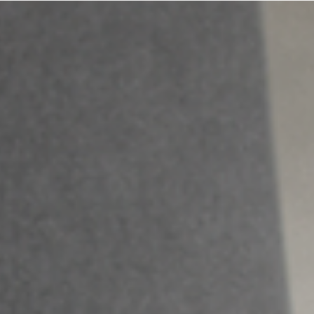
Dimitra Papanikolaou
3 Ιουν
διαβάστηκε 2 λεπτά
ΠΡΑΓΜΑΤΙΚΟ ΠΕΡΙΣΤΑΤΙΚΟ: Όταν το
ασφαλιστήριο ζωής για το δάνειο
υπάρχει, αλλά κανείς δεν ξέρει πώς
ενεργοποιείται
Πραγματικό περιστατικό: Ένα ασφαλιστήριο ζωής υπήρχε,
πληρωνόταν κανονικά, αλλά όταν χρειάστηκε να λειτουργήσει,
κανείς δεν ήξερε ποιος είναι υπεύθυνος. Τι πρέπει να γνωρίζετε γι
τις ασφαλίσεις που συνδέονται με δάνεια και γιατί η σωστή
ασφαλιστική συμβουλή είναι καθοριστική.