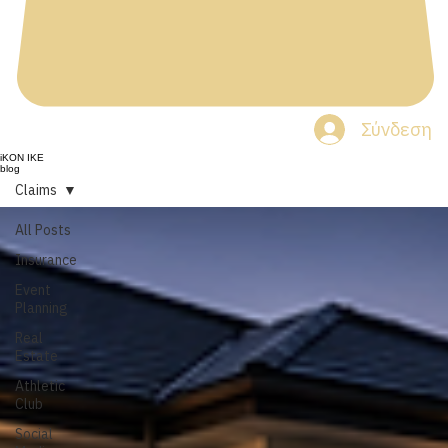
Σύνδεση
iKON IKE
blog
Claims
All Posts
Insurance
Event
Planning
Real
Estate